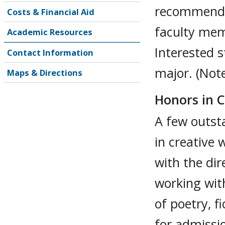
recommenda
Costs & Financial Aid
faculty mem
Academic Resources
Interested s
Contact Information
major. (Not
Maps & Directions
Honors in C
A few outst
in creative
with the dir
working with
of poetry, f
for admissi